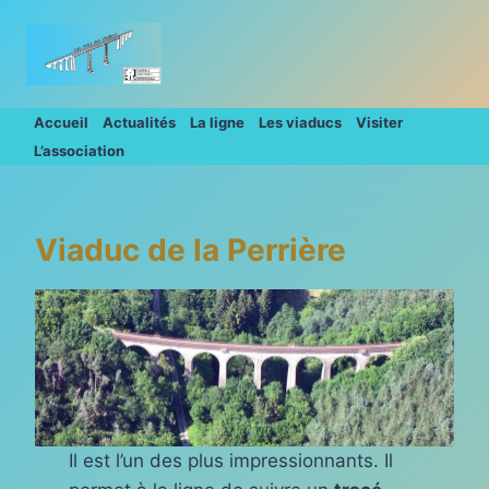
Aller
au
contenu
Accueil
Actualités
La ligne
Les viaducs
Visiter
L’association
Viaduc de la Perrière
Il est l’un des plus impressionnants. Il