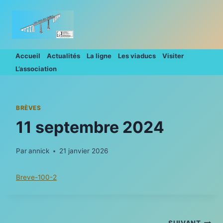
Aller
au
contenu
Accueil
Actualités
La ligne
Les viaducs
Visiter
L’association
BRÈVES
11 septembre 2024
Par
annick
21 janvier 2026
Breve-100-2
SUIVANT